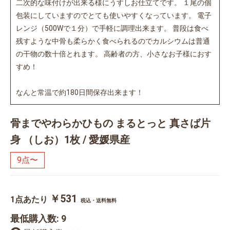
二次的な味付けが出来る様にうすしお仕立てです。 １尾の個
包装にしていますのでとても使いやすくなっています。 電子
レンジ（500Wで１分）で手軽に調理出来ます。 普段は食べ
残すような中骨も柔らかく食べられるのでカルシウムは普通
の干物の数十倍とれます。 高齢者の方、小さなお子様におす
すめ！
なんと常温で約180日間保存出来ます！
骨までやわらかひもの まるとっと 真さば片
身 （しお）1枚 / 愛媛県産
9点〜
￥531
1点あたり
税込・送料無料
最低購入数: 9