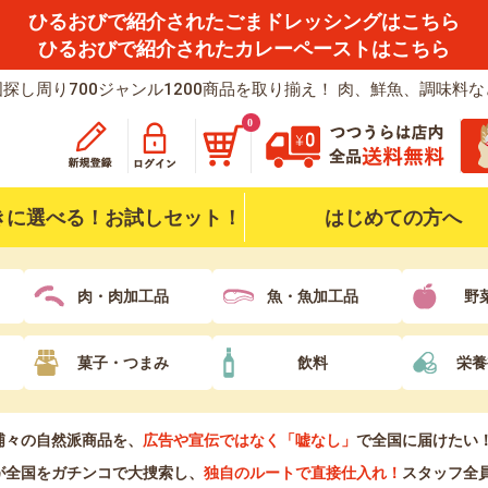
ひるおびで紹介されたごまドレッシングはこちら
ひるおびで紹介されたカレーペーストはこちら
探し周り700ジャンル1200商品を取り揃え！ 肉、鮮魚、調味料
0
きに選べる！お試しセット！
はじめての方へ
肉・肉加工品
魚・魚加工品
野
菓子・つまみ
飲料
栄養
浦々の自然派商品を、
広告や宣伝ではなく「嘘なし」
で全国に届けたい
が全国をガチンコで大捜索し、
独自のルートで直接仕入れ！
スタッフ全