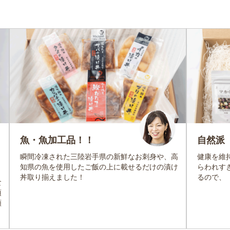
魚・魚加工品！！
自然派
瞬間冷凍された三陸岩手県の新鮮なお刺身や、高
健康を維
知県の魚を使用したご飯の上に載せるだけの漬け
らわれす
丼取り揃えました！
るので、
食
頂
類