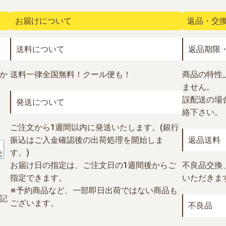
お届けについて
返品・交
送料について
返品期限
か
送料一律全国無料！
クール便も！
商品の特性
ません。
誤配送の場合
発送について
絡下さい。
ご注文から1週間以内に発送いたします。(銀行
振込はご入金確認後の出荷処理を開始しま
返品送料
す。)
お届け日の指定は、ご注文日の1週間後からご
不良品交換
指定できます。
いただきま
※予約商品など、一部即日出荷ではない商品も
記
ございます。
不良品