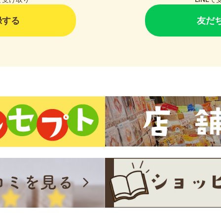
録する
友だ