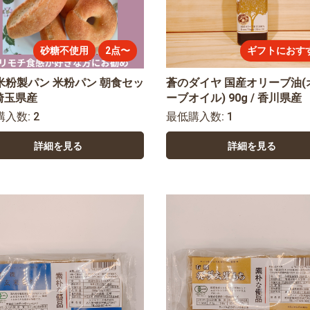
お買い物を続ける
カートへ進む
砂糖不使用
2点〜
ギフトにおす
米粉製パン 米粉パン 朝食セッ
蒼のダイヤ 国産オリーブ油(
 埼玉県産
ーブオイル) 90g / 香川県産
購入数: 2
最低購入数: 1
詳細を見る
詳細を見る