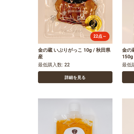
22点～
金の蔵 いぶりがっこ 10g / 秋田県
金の
産
150
最低購入数: 22
最低
詳細を見る