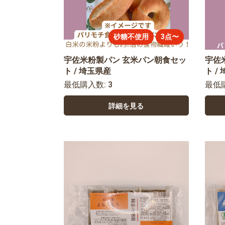
砂糖不使用
3点〜
宇佐米粉製パン 玄米パン朝食セッ
宇佐
ト / 埼玉県産
ト /
最低購入数: 3
最低
詳細を見る