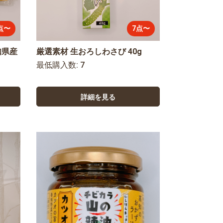
点〜
7点〜
知県産
厳選素材 生おろしわさび 40g
最低購入数: 7
詳細を見る