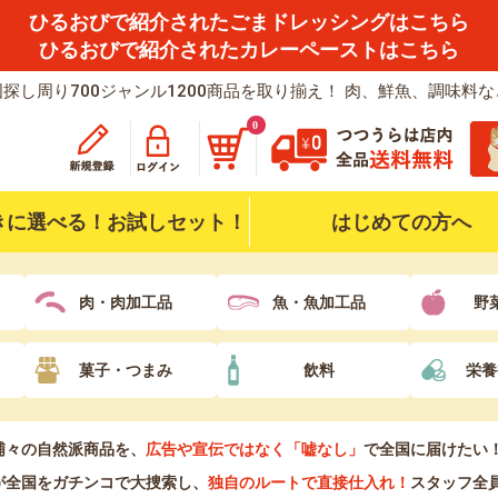
ひるおびで紹介されたごまドレッシングはこちら
ひるおびで紹介されたカレーペーストはこちら
探し周り700ジャンル1200商品を取り揃え！ 肉、鮮魚、調味料
0
きに選べる！お試しセット！
はじめての方へ
肉・肉加工品
魚・魚加工品
野
菓子・つまみ
飲料
栄養
浦々の自然派商品を、
広告や宣伝ではなく「嘘なし」
で全国に届けたい
が全国をガチンコで大捜索し、
独自のルートで直接仕入れ！
スタッフ全