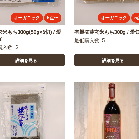
オーガニック
5点〜
オーガニック
5
米もち300g(50g×6切) / 愛
有機発芽玄米もち300g / 愛
産
最低購入数: 5
購入数: 5
詳細を見る
詳細を見る