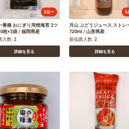
2点〜
2
一番摘 おにぎり用焼海苔 2ツ
月山 ぶどうジュース ストレ
0枚×3袋 / 福岡県産
720ml / 山形県産
購入数: 2
最低購入数: 2
詳細を見る
詳細を見る