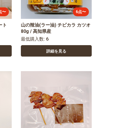
点〜
6点〜
ート
山の辣油(ラー油) チビカラ カツオ
80g / 高知県産
最低購入数: 6
詳細を見る