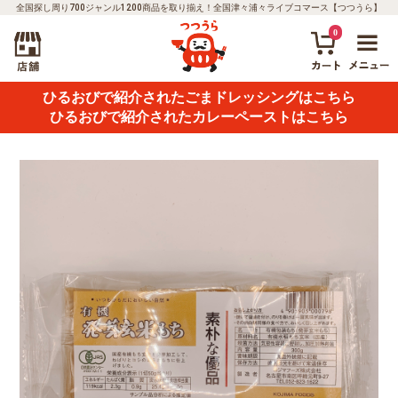
全国探し周り700ジャンル1200商品を取り揃え！全国津々浦々ライブコマース【つつうら】
0
ひるおびで紹介されたごまドレッシングはこちら
ひるおびで紹介されたカレーペーストはこちら