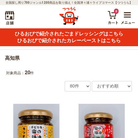
全国探し周り700ジャンル1200商品を取り揃え！全国津々浦々ライブコマース【つつうら】
0
ひるおびで紹介されたごまドレッシングはこちら
ひるおびで紹介されたカレーペーストはこちら
高知県
20
対象商品：
件