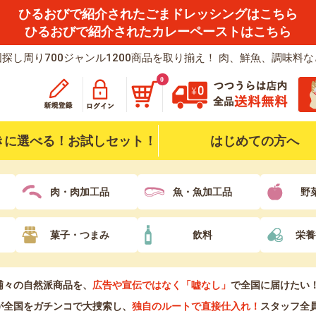
ひるおびで紹介されたごまドレッシングはこちら
ひるおびで紹介されたカレーペーストはこちら
探し周り700ジャンル1200商品を取り揃え！ 肉、鮮魚、調味料
0
きに選べる！お試しセット！
はじめての方へ
肉・肉加工品
魚・魚加工品
野
菓子・つまみ
飲料
栄養
浦々の自然派商品を、
広告や宣伝ではなく「嘘なし」
で全国に届けたい
が全国をガチンコで大捜索し、
独自のルートで直接仕入れ！
スタッフ全