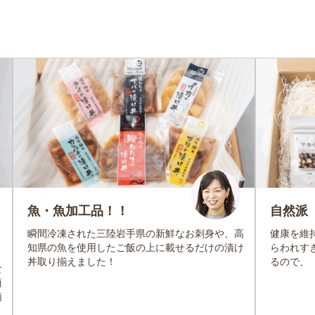
魚・魚加工品！！
自然派
瞬間冷凍された三陸岩手県の新鮮なお刺身や、高
健康を維
知県の魚を使用したご飯の上に載せるだけの漬け
らわれす
丼取り揃えました！
るので、
食
頂
類