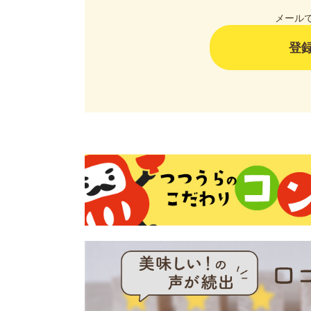
メール
登