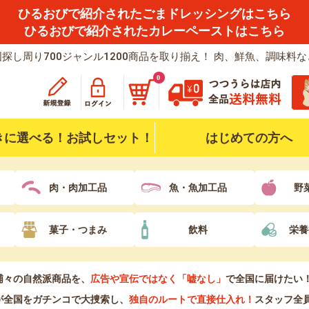
ひるおびで紹介されたごまドレッシングはこちら
ひるおびで紹介されたカレーペーストはこちら
探し周り700ジャンル1200商品を取り揃え！ 肉、鮮魚、調味料
0
きに選べる！お試しセット！
はじめての方へ
肉・肉加工品
魚・魚加工品
野
菓子・つまみ
飲料
栄養
浦々の自然派商品を、
広告や宣伝ではなく「嘘なし」
で全国に届けたい
が全国をガチンコで大捜索し、
独自のルートで直接仕入れ！
スタッフ全