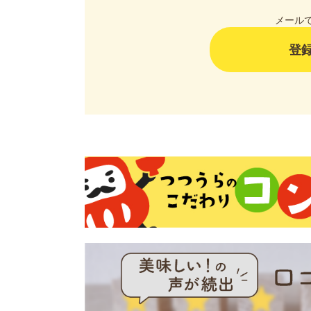
メール
登