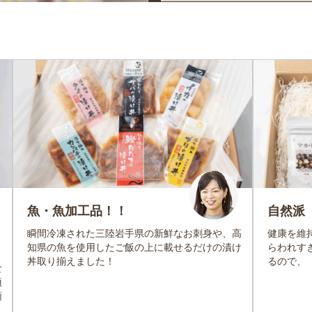
魚・魚加工品！！
自然派
瞬間冷凍された三陸岩手県の新鮮なお刺身や、高
健康を維
知県の魚を使用したご飯の上に載せるだけの漬け
らわれす
丼取り揃えました！
るので、
食
頂
お買い物を続ける
カートへ進む
類