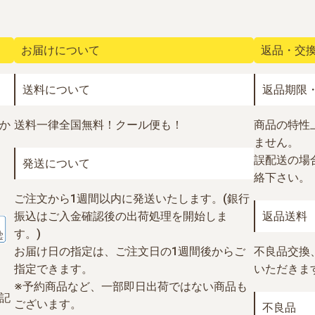
お届けについて
返品・交
送料について
返品期限
か
送料一律全国無料！
クール便も！
商品の特性
ません。
誤配送の場合
発送について
絡下さい。
ご注文から1週間以内に発送いたします。(銀行
振込はご入金確認後の出荷処理を開始しま
返品送料
す。)
お届け日の指定は、ご注文日の1週間後からご
不良品交換
指定できます。
いただきま
※予約商品など、一部即日出荷ではない商品も
記
ございます。
不良品