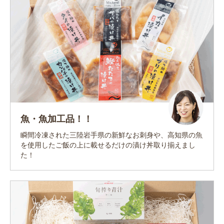
魚・魚加工品！！
瞬間冷凍された三陸岩手県の新鮮なお刺身や、高知県の魚
を使用したご飯の上に載せるだけの漬け丼取り揃えまし
た！