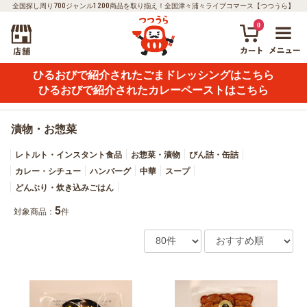
全国探し周り700ジャンル1200商品を取り揃え！全国津々浦々ライブコマース【つつうら】
0
ひるおびで紹介されたごまドレッシングはこちら
ひるおびで紹介されたカレーペーストはこちら
漬物・お惣菜
レトルト・インスタント食品
お惣菜・漬物
びん詰・缶詰
カレー・シチュー
ハンバーグ
中華
スープ
どんぶり・炊き込みごはん
5
対象商品：
件